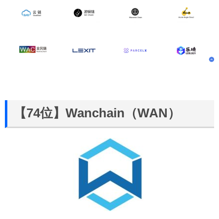
【74位】Wanchain（WAN）