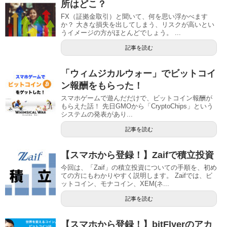
所はどこ？
FX（証拠金取引）と聞いて、何を思い浮かべます
か？ 大きな損失を出してしまう、リスクが高いとい
うイメージの方がほとんどでしょう。 ...
記事を読む
「ウィムジカルウォー」でビットコイ
ン報酬をもらった！
スマホゲームで遊んだだけで、ビットコイン報酬が
もらえた話！ 先日GMOから「CryptoChips」という
システムの発表があり...
記事を読む
【スマホから登録！】Zaifで積立投資
今回は、「Zaif」の積立投資についての手順を、初め
ての方にもわかりやすく説明します。 Zaifでは、ビ
ットコイン、モナコイン、XEM(ネ...
記事を読む
【スマホから登録！】bitFlyerのアカ